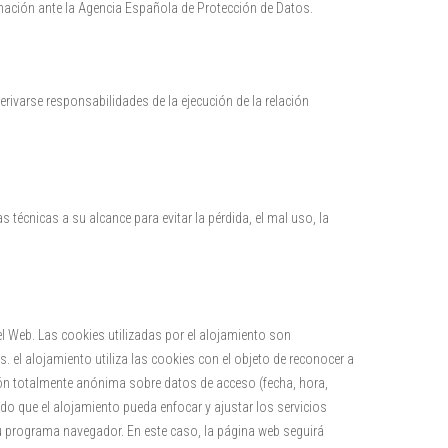
mación ante la Agencia Española de Protección de Datos.
rivarse responsabilidades de la ejecución de la relación
écnicas a su alcance para evitar la pérdida, el mal uso, la
el Web. Las cookies utilizadas por el alojamiento son
 el alojamiento utiliza las cookies con el objeto de reconocer a
ión totalmente anónima sobre datos de acceso (fecha, hora,
odo que el alojamiento pueda enfocar y ajustar los servicios
u programa navegador. En este caso, la página web seguirá