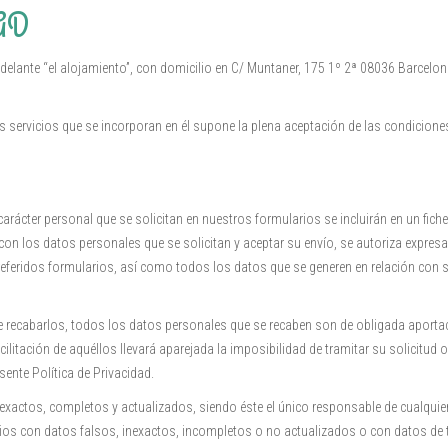
AD
elante “el alojamiento”, con domicilio en C/ Muntaner, 175 1º 2ª 08036 Barcelona
los servicios que se incorporan en él supone la plena aceptación de las condicione
carácter personal que se solicitan en nuestros formularios se incluirán en un fich
con los datos personales que se solicitan y aceptar su envío, se autoriza expresa
eferidos formularios, así como todos los datos que se generen en relación con su
 recabarlos, todos los datos personales que se recaben son de obligada aportac
ilitación de aquéllos llevará aparejada la imposibilidad de tramitar su solicitud 
sente Política de Privacidad.
exactos, completos y actualizados, siendo éste el único responsable de cualquier 
larios con datos falsos, inexactos, incompletos o no actualizados o con datos d