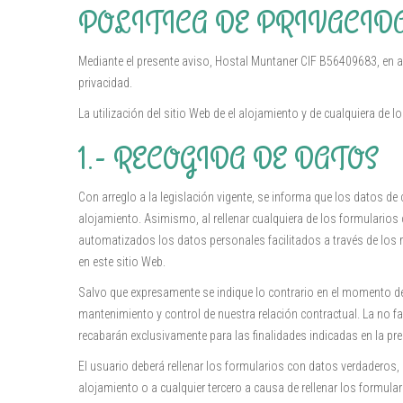
POLITICA DE PRIVACID
Mediante el presente aviso, Hostal Muntaner CIF B56409683, en ad
privacidad.
La utilización del sitio Web de el alojamiento y de cualquiera de 
1.- RECOGIDA DE DATOS
Con arreglo a la legislación vigente, se informa que los datos de 
alojamiento. Asimismo, al rellenar cualquiera de los formularios 
automatizados los datos personales facilitados a través de los r
en este sitio Web.
Salvo que expresamente se indique lo contrario en el momento de
mantenimiento y control de nuestra relación contractual. La no fac
recabarán exclusivamente para las finalidades indicadas en la pre
El usuario deberá rellenar los formularios con datos verdaderos, 
alojamiento o a cualquier tercero a causa de rellenar los formu