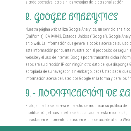
siendo operativa, pero sin las ventajas de la personalización.
8. GOOGLE ANALYTICS
Nuestra página web utiliza Google Analytics, un servicio analíti
(California), CA 94043, Estados Unidos ("Google"). Google Analyt
sitio web. La información que genera la cookie acerca de su uso 
esta información por cuenta nuestra con el propósito de seguir la
website y el uso de Internet. Google podrá transmitir dicha infor
asociará su dirección IP con ningún otro dato del que disponga G
apropiada de su navegador, sin embargo, debe Usted saber que si l
información acerca de Usted por Google en la forma y para los fin
9.- MODIFICACIÓN DE L
El alojamiento se reserva el derecho de modificar su política de p
modificación, el nuevo texto será publicado en esta misma página,
previstas en el momento preciso en el que se accede al sitio Web.