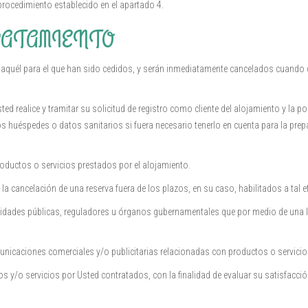
rocedimiento establecido en el apartado 4.
RATAMIENTO
 aquél para el que han sido cedidos, y serán inmediatamente cancelados cuando de
ted realice y tramitar su solicitud de registro como cliente del alojamiento y la 
 huéspedes o datos sanitarios si fuera necesario tenerlo en cuenta para la prep
roductos o servicios prestados por el alojamiento.
 cancelación de una reserva fuera de los plazos, en su caso, habilitados a tal e
dades públicas, reguladores u órganos gubernamentales que por medio de una ley
nicaciones comerciales y/o publicitarias relacionadas con productos o servicios
s y/o servicios por Usted contratados, con la finalidad de evaluar su satisfacci