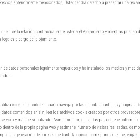
derechos anteriormente mencionados, Usted tendrá derecho a presentar una recla
e dure la relación contractual entre usted y el Alojamiento y mientras puedan de
 legales a cargo del alojamiento.
n de datos personales legalmente requeridos y ha instalado los medios y medidas t
itados.
utiliza cookies cuando el usuario navega por las distintas pantallas y paginas d
datos contenidos en él ni leer los archivos cookie creados por otros proveedores.
r servicio y más personalizado. Asimismo, son utilizadas para obtener informac
co dentro de la propia página web y estimar el número de visitas realizadas, de m
impedir la generación de cookies mediante la opción correspondiente que tenga s