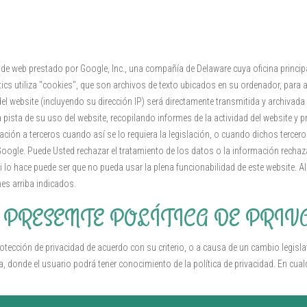
co de web prestado por Google, Inc., una compañía de Delaware cuya oficina princ
ics utiliza "cookies", que son archivos de texto ubicados en su ordenador, para a
del website (incluyendo su dirección IP) será directamente transmitida y archiva
 pista de su uso del website, recopilando informes de la actividad del website y p
mación a terceros cuando así se lo requiera la legislación, o cuando dichos terc
oogle. Puede Usted rechazar el tratamiento de los datos o la información rechaz
o hace puede ser que no pueda usar la plena funcionabilidad de este website. Al u
es arriba indicados.
A PRESENTE POLÍTICA DE PRI
rotección de privacidad de acuerdo con su criterio, o a causa de un cambio legisla
 donde el usuario podrá tener conocimiento de la política de privacidad. En cual