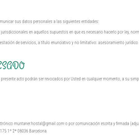
omunicar sus datos personales a las siguientes entidades:
urisdiccionales en aquellos supuestos en que es necesario hacerlo por ley, norma
estación de servicios, a título enunciativo y no limitativo: asesoramiento jurídi
ESADO
presente acto podrán ser revocados por Usted en cualquier momento, a su simple
 electrónico muntaner.hostal@gmail.com o por comunicación escrita y firmada (adju
, 175 1º 2ª 08036 Barcelona.